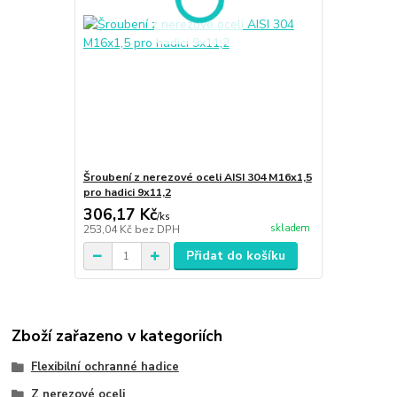
Šroubení z nerezové oceli AISI 304 M16x1,5
pro hadici 9x11,2
306,17 Kč
/
ks
skladem
253,04 Kč
bez DPH
Přidat do košíku
Zboží zařazeno v kategoriích
Flexibilní ochranné hadice
Z nerezové oceli