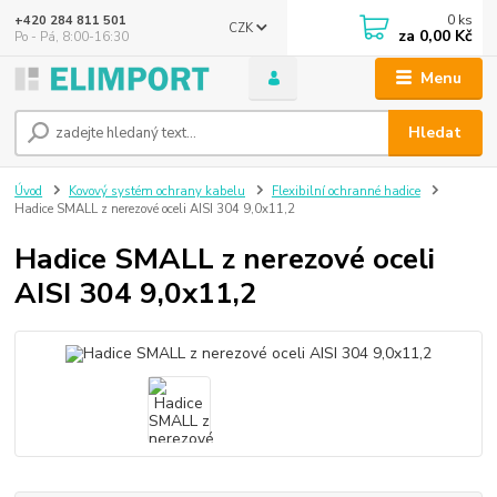
0
ks
+420 284 811 501
CZK
za
0,00 Kč
Po - Pá, 8:00-16:30
Menu
Hledat
Úvod
Kovový systém ochrany kabelu
Flexibilní ochranné hadice
Hadice SMALL z nerezové oceli AISI 304 9,0x11,2
Hadice SMALL z nerezové oceli
AISI 304 9,0x11,2