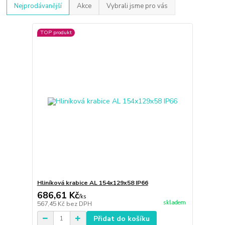
Nejprodávanější
Akce
Vybrali jsme pro vás
TOP produkt
Hliníková krabice AL 154x129x58 IP66
686,61 Kč
/
ks
skladem
567,45 Kč
bez DPH
Přidat do košíku