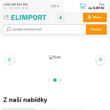
0
ks
+420 284 811 501
CZK
za
0,00 Kč
Po - Pá, 8:00-16:30
Menu
Hledat
Z naší nabídky