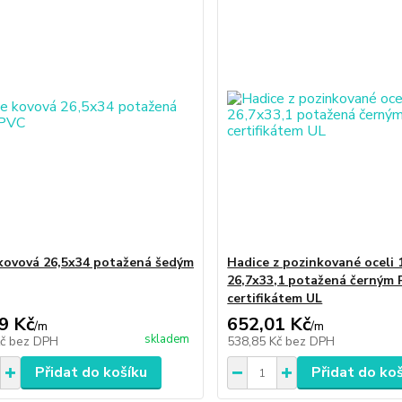
kovová 26,5x34 potažená šedým
Hadice z pozinkované oceli 
26,7x33,1 potažená černým 
certifikátem UL
9 Kč
652,01 Kč
/
m
/
m
skladem
Kč
bez DPH
538,85 Kč
bez DPH
Přidat do košíku
Přidat do ko