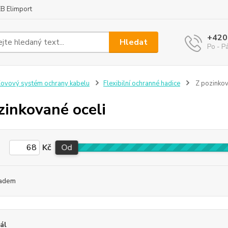
B Elimport
+420
Hledat
Po - P
ovový systém ochrany kabelu
Flexibilní ochranné hadice
Z pozinkov
zinkované oceli
Kč
Od
adem
ál