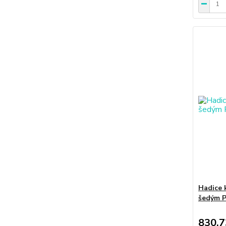
Hadice 
šedým 
830,7