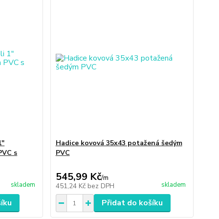
1"
Hadice kovová 35x43 potažená šedým
PVC s
PVC
545,99 Kč
/
m
skladem
skladem
451,24 Kč
bez DPH
šíku
Přidat do košíku