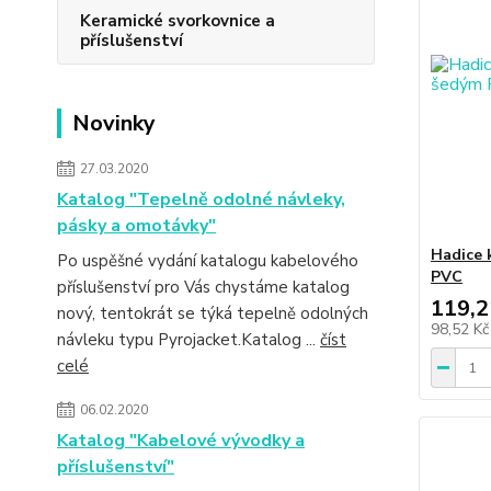
Keramické svorkovnice a
příslušenství
Novinky
27.03.2020
Katalog "Tepelně odolné návleky,
pásky a omotávky"
Hadice 
Po uspěšné vydání katalogu kabelového
PVC
příslušenství pro Vás chystáme katalog
119,2
nový, tentokrát se týká tepelně odolných
98,52 K
návleku typu Pyrojacket.Katalog ...
číst
celé
06.02.2020
Katalog "Kabelové vývodky a
příslušenství"