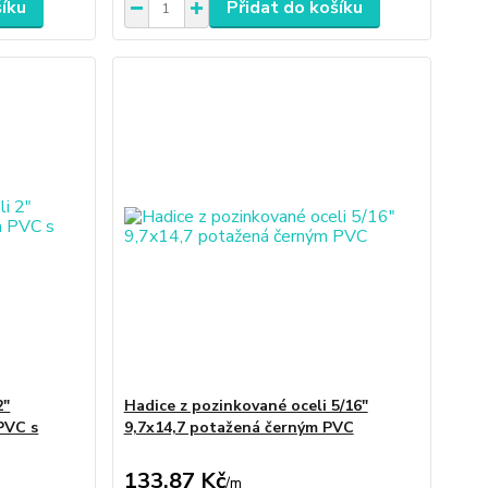
šíku
Přidat do košíku
2"
Hadice z pozinkované oceli 5/16"
PVC s
9,7x14,7 potažená černým PVC
133,87 Kč
/
m