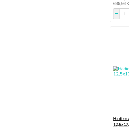
686,56 
Hadice 
12,5x17