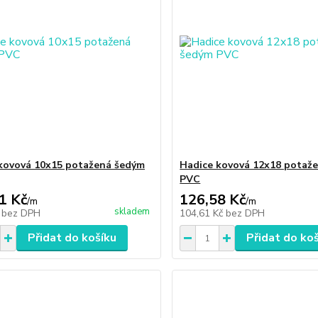
kovová 10x15 potažená šedým
Hadice kovová 12x18 potaž
PVC
1 Kč
126,58 Kč
/
m
/
m
skladem
č
bez DPH
104,61 Kč
bez DPH
Přidat do košíku
Přidat do ko