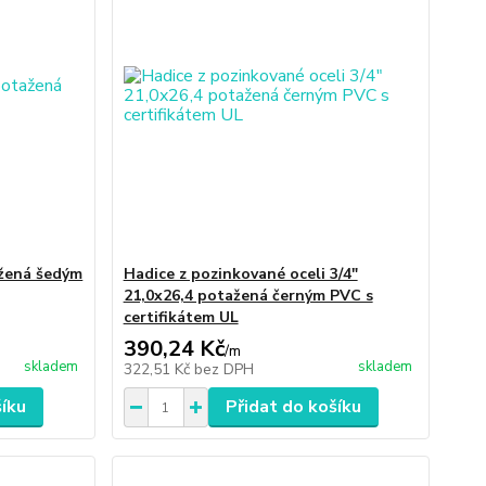
ažená šedým
Hadice z pozinkované oceli 3/4"
21,0x26,4 potažená černým PVC s
certifikátem UL
390,24 Kč
/
m
skladem
skladem
322,51 Kč
bez DPH
šíku
Přidat do košíku