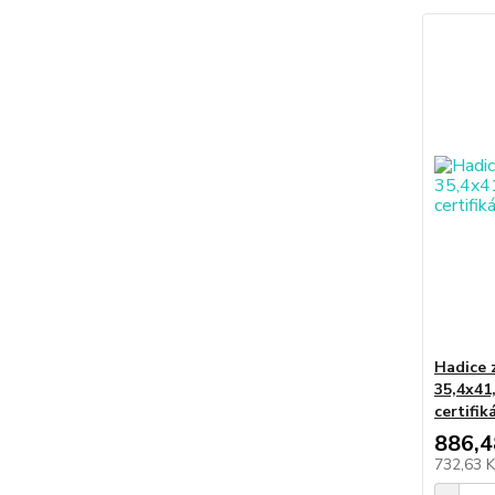
Hadice 
35,4x41
certifi
886,4
732,63 