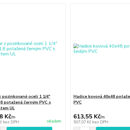
z pozinkované oceli 1 1/4"
Hadice kovová 40x48 potaž
,8 potažená černým PVC s
PVC
kátem UL
8 Kč
613,55 Kč
/
m
/
m
skladem
Kč
bez DPH
507,07 Kč
bez DPH