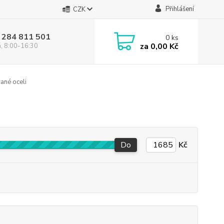
Přihlášení
CZK
 284 811 501
0
ks
za
0,00 Kč
á, 8:00-16:30
ané oceli
Do
Kč