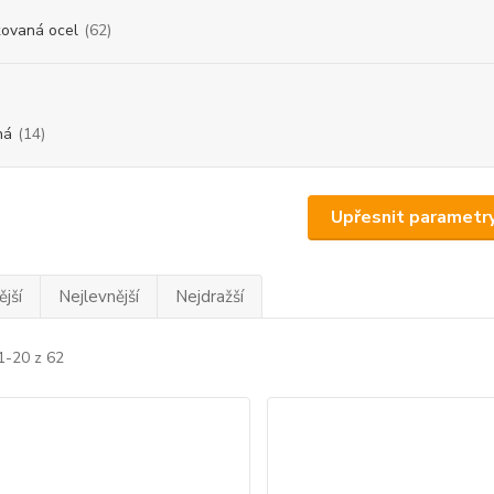
kovaná ocel
(62)
ná
(14)
Upřesnit parametr
jší
Nejlevnější
Nejdražší
1-20 z 62