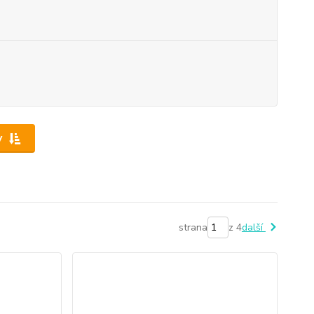
y
strana
z 4
další