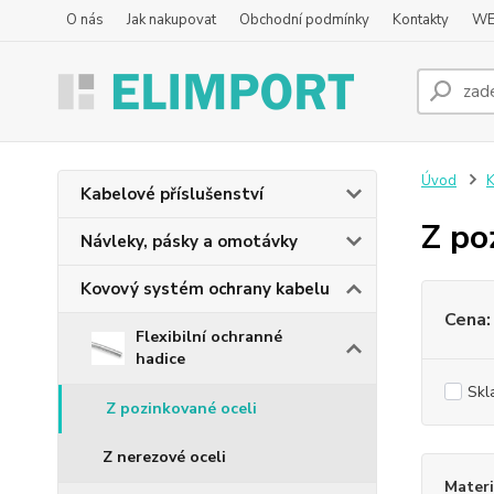
O nás
Jak nakupovat
Obchodní podmínky
Kontakty
WE
Úvod
K
Kabelové příslušenství
Z po
Návleky, pásky a omotávky
Kovový systém ochrany kabelu
Cena:
Flexibilní ochranné
hadice
Skl
Z pozinkované oceli
Z nerezové oceli
Materi