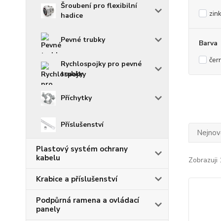
Šroubení pro flexibilní
zin
hadice
Pevné trubky
Barva
čer
Rychlospojky pro pevné
trubky
Příchytky
Příslušenství
Nejnově
Plastový systém ochrany
kabelu
Zobrazuji 
Krabice a příslušenství
Podpůrná ramena a ovládací
panely