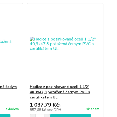
ená šedým
Hadice z pozinkované oceli 1 1/2"
40,3x47,8 potažená černým PVC s
certifikátem UL
1 037,79 Kč
/
m
skladem
skladem
857,68 Kč
bez DPH