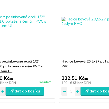
z pozinkované oceli 1/2"
Hadice kovová 20,5x27 pot
,0 potažená černým PVC s
PVC
kátem UL
0 Kč
232,51 Kč
/
m
/
m
skladem
Kč
bez DPH
192,16 Kč
bez DPH
Přidat do košíku
Přidat do ko