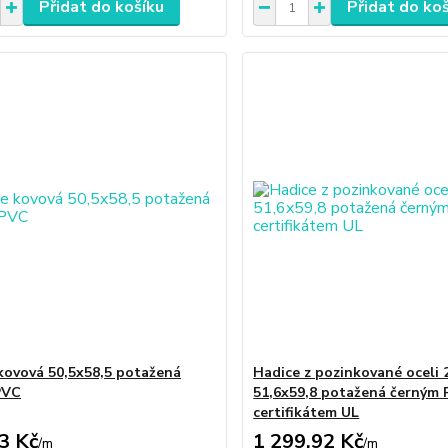
Přidat do košíku
Přidat do ko
kovová 50,5x58,5 potažená
Hadice z pozinkované oceli 
PVC
51,6x59,8 potažená černým 
certifikátem UL
3 Kč
1 299,92 Kč
/
m
/
m