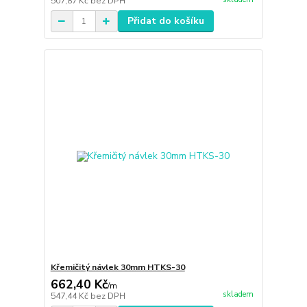
507,87 Kč
bez DPH
Přidat do košíku
Křemičitý návlek 30mm HTKS-30
662,40 Kč
/
m
skladem
547,44 Kč
bez DPH