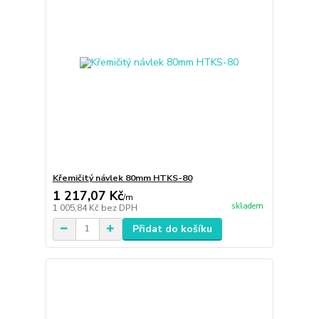
Křemičitý návlek 80mm HTKS-80
1 217,07 Kč
/
m
skladem
1 005,84 Kč
bez DPH
Přidat do košíku