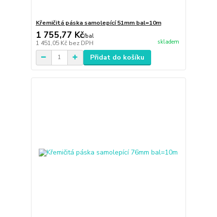
Křemičitá páska samolepící 51mm bal=10m
1 755,77 Kč
/
bal
skladem
1 451,05 Kč
bez DPH
Přidat do košíku