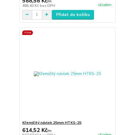
588,58 Kč
/
m
skladem
486,43 Kč
bez DPH
Přidat do košíku
Akce
Křemičitý návlek 25mm HTKS-25
614,52 Kč
/
m
skladem