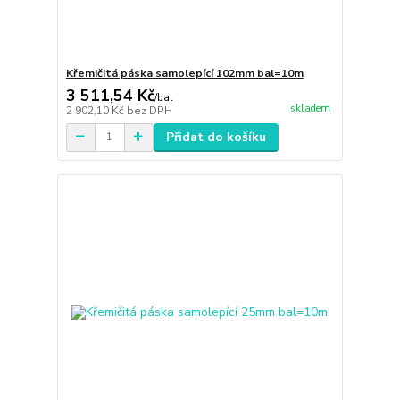
Křemičitá páska samolepící 102mm bal=10m
3 511,54 Kč
/
bal
skladem
2 902,10 Kč
bez DPH
Přidat do košíku