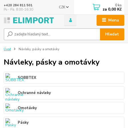
0
ks
+420 284 811 501
CZK
za
0,00 Kč
Po - Pá, 8:00-16:30
Menu
Hledat
Úvod
Návleky, pásky a omotávky
Návleky, pásky a omotávky
SOBBTEX
Ochranné návleky
Omotávky
Pásky