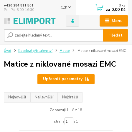
0
ks
+420 284 811 501
CZK
za
0,00 Kč
Po - Pá, 8:00-16:30
Menu
Hledat
Úvod
Kabelové příslušenství
Matice
Matice z niklované mosazi EMC
Matice z niklované mosazi EMC
Upřesnit parametry
Nejnovější
Nejlevnější
Nejdražší
Zobrazuji 1-18 z 18
strana
z 1