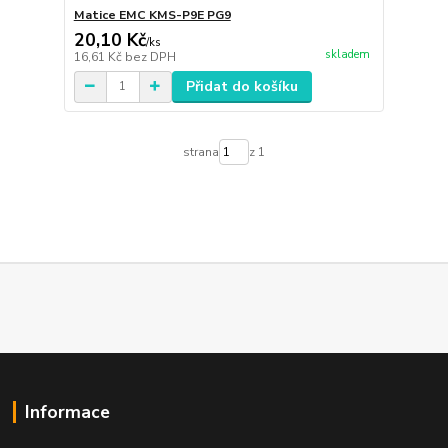
Matice EMC KMS-P9E PG9
20,10 Kč
/
ks
skladem
16,61 Kč
bez DPH
Přidat do košíku
strana
z 1
Informace