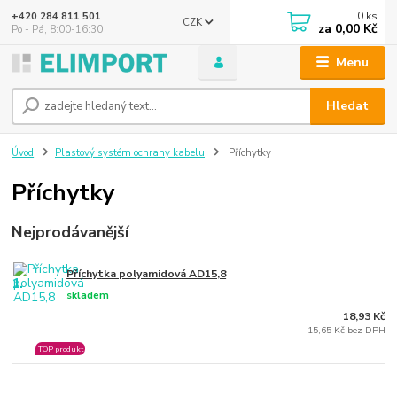
0
ks
+420 284 811 501
CZK
za
0,00 Kč
Po - Pá, 8:00-16:30
Menu
Hledat
Úvod
Plastový systém ochrany kabelu
Příchytky
Příchytky
Nejprodávanější
Příchytka polyamidová AD15,8
1.
skladem
18,93 Kč
15,65 Kč bez DPH
TOP produkt