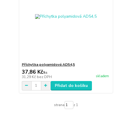
Příchytka polyamidová AD54,5
37,86 Kč
/
ks
skladem
31,29 Kč
bez DPH
Přidat do košíku
strana
z 1