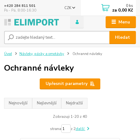
0
ks
+420 284 811 501
CZK
za
0,00 Kč
Po - Pá, 8:00-16:30
Menu
Hledat
Úvod
Návleky, pásky a omotávky
Ochranné návleky
Ochranné návleky
Upřesnit parametry
Nejnovější
Nejlevnější
Nejdražší
Zobrazuji 1-20 z 40
strana
z 2
další