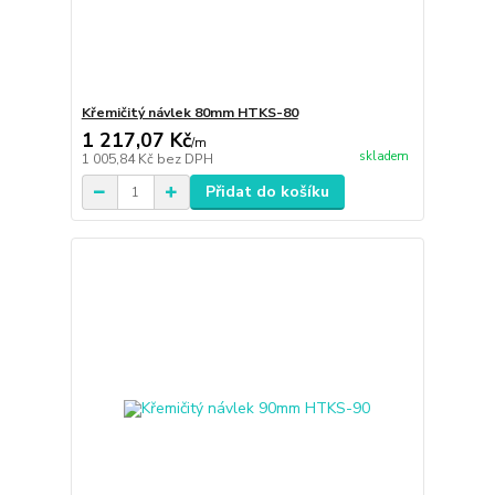
Křemičitý návlek 80mm HTKS-80
1 217,07 Kč
/
m
skladem
1 005,84 Kč
bez DPH
Přidat do košíku