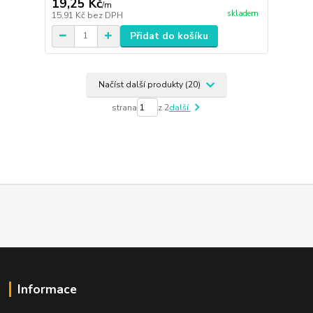
19,25 Kč
/
m
skladem
15,91 Kč
bez DPH
Přidat do košíku
Načíst další produkty (20)
strana
z 2
další
Informace