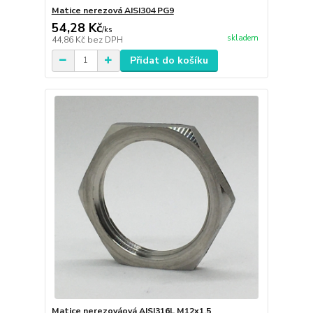
Matice nerezová AISI304 PG9
54,28 Kč
/
ks
skladem
44,86 Kč
bez DPH
Přidat do košíku
Matice nerezováová AISI316L M12x1,5