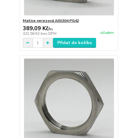
Matice nerezová AISI304 PG42
389,09 Kč
/
ks
skladem
321,56 Kč
bez DPH
Přidat do košíku