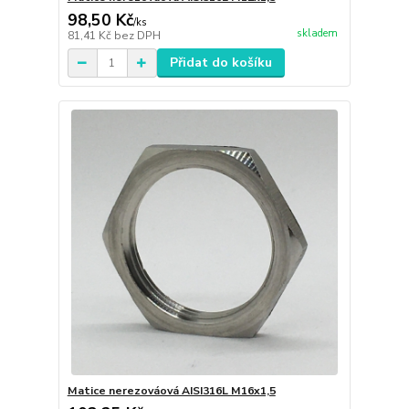
98,50 Kč
/
ks
skladem
81,41 Kč
bez DPH
Přidat do košíku
Matice nerezováová AISI316L M16x1,5