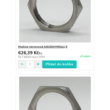
Matice nerezová AISI304 M63x1,5
626,39 Kč
/
ks
skladem
517,68 Kč
bez DPH
Přidat do košíku