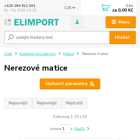
0
ks
+420 284 811 501
CZK
za
0,00 Kč
Po - Pá, 8:00-16:30
Menu
Hledat
Úvod
Kabelové příslušenství
Matice
Nerezové matice
Nerezové matice
Upřesnit parametry
Nejnovější
Nejlevnější
Nejdražší
Zobrazuji 1-20 z 23
strana
z 2
další