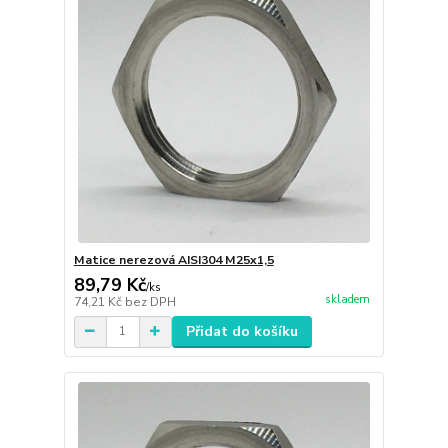
Matice nerezová AISI304 M25x1,5
89,79 Kč
/
ks
skladem
74,21 Kč
bez DPH
Přidat do košíku