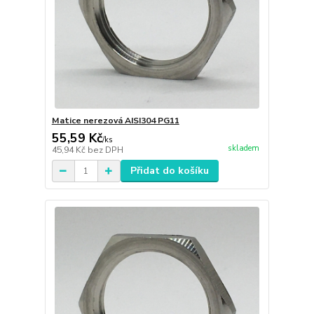
Matice nerezová AISI304 PG11
55,59 Kč
/
ks
skladem
45,94 Kč
bez DPH
Přidat do košíku