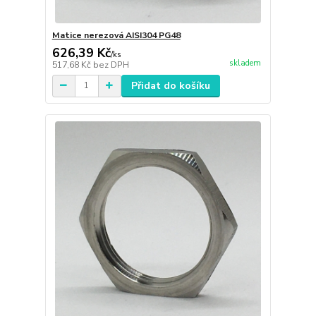
Matice nerezová AISI304 PG48
626,39 Kč
/
ks
skladem
517,68 Kč
bez DPH
Přidat do košíku