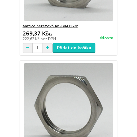
Matice nerezová AISI304 PG36
269,37 Kč
/
ks
skladem
222,62 Kč
bez DPH
Přidat do košíku