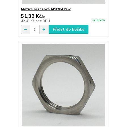
Matice nerezová AISI304 PG7
51,32 Kč
/
ks
skladem
42,41 Kč
bez DPH
Přidat do košíku