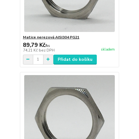
Matice nerezová AISI304 PG21
89,79 Kč
/
ks
skladem
74,21 Kč
bez DPH
Přidat do košíku