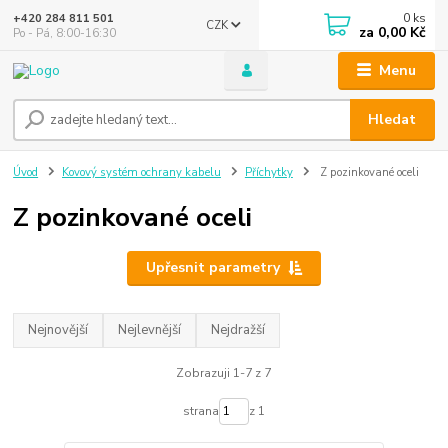
0
ks
+420 284 811 501
CZK
za
0,00 Kč
Po - Pá, 8:00-16:30
Menu
Hledat
Úvod
Kovový systém ochrany kabelu
Příchytky
Z pozinkované oceli
Z pozinkované oceli
Upřesnit parametry
Nejnovější
Nejlevnější
Nejdražší
Zobrazuji 1-7 z 7
strana
z 1