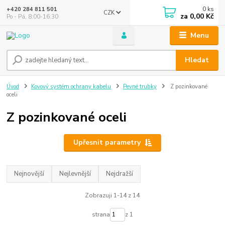
0
ks
+420 284 811 501
CZK
za
0,00 Kč
Po - Pá, 8:00-16:30
Menu
Hledat
Úvod
Kovový systém ochrany kabelu
Pevné trubky
Z pozinkované
oceli
Z pozinkované oceli
Upřesnit parametry
Nejnovější
Nejlevnější
Nejdražší
Zobrazuji 1-14 z 14
strana
z 1