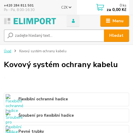
0
ks
+420 284 811 501
CZK
za
0,00 Kč
Po - Pá, 8:00-16:30
Menu
Hledat
Úvod
Kovový systém ochrany kabelu
Kovový systém ochrany kabelu
-
Flexibilní ochranné hadice
Šroubení pro flexibilní hadice
Pevné trubky