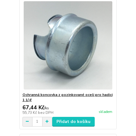
Ochranná koncovka z pozinkované oceli pro hadici
1 1/4'
67,44 Kč
/
ks
skladem
55,73 Kč
bez DPH
Přidat do košíku