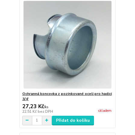
Ochranná koncovka z pozinkované oceli pro hadici
3/4'
27,23 Kč
/
ks
skladem
22,51 Kč
bez DPH
Přidat do košíku