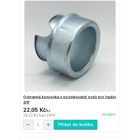
Ochranná koncovka z pozinkované oceli pro hadici
3/8'
22,05 Kč
/
ks
skladem
18,22 Kč
bez DPH
Přidat do košíku