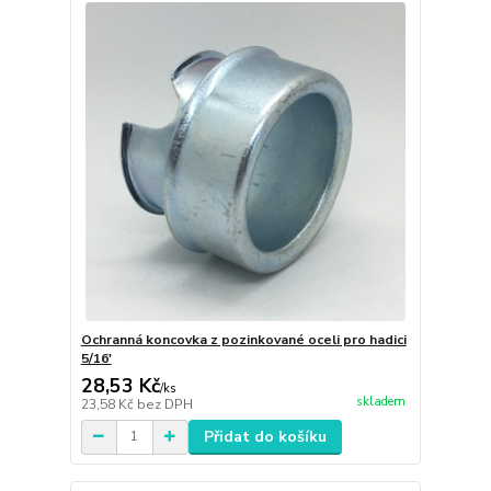
Ochranná koncovka z pozinkované oceli pro hadici
5/16'
28,53 Kč
/
ks
skladem
23,58 Kč
bez DPH
Přidat do košíku