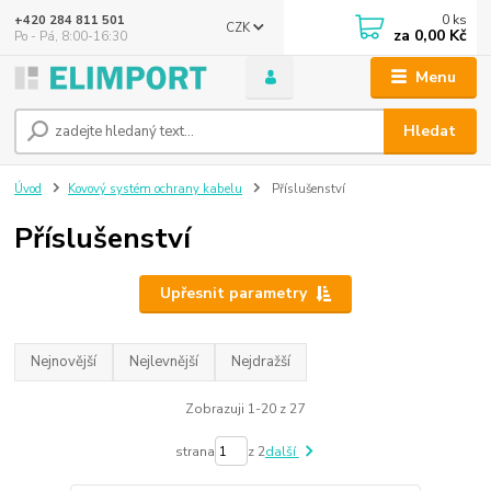
0
ks
+420 284 811 501
CZK
za
0,00 Kč
Po - Pá, 8:00-16:30
Menu
Hledat
Úvod
Kovový systém ochrany kabelu
Příslušenství
Příslušenství
Upřesnit parametry
Nejnovější
Nejlevnější
Nejdražší
Zobrazuji 1-20 z 27
strana
z 2
další