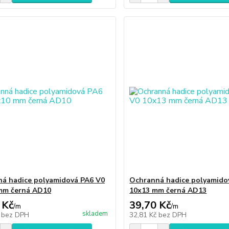
á hadice polyamidová PA6 V0
Ochranná hadice polyamido
mm černá AD10
10x13 mm černá AD13
 Kč
39,70 Kč
/
m
/
m
skladem
č
bez DPH
32,81 Kč
bez DPH