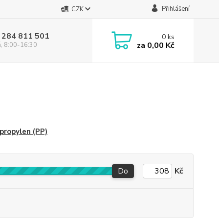
Přihlášení
CZK
 284 811 501
0
ks
za
0,00 Kč
á, 8:00-16:30
propylen (PP)
Do
Kč