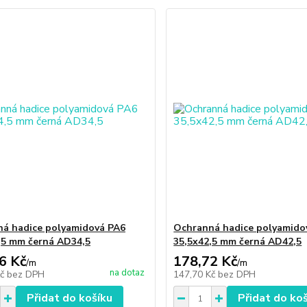
á hadice polyamidová PA6
Ochranná hadice polyamido
,5 mm černá AD34,5
35,5x42,5 mm černá AD42,5
6 Kč
178,72 Kč
/
m
/
m
na dotaz
Kč
bez DPH
147,70 Kč
bez DPH
Přidat do košíku
Přidat do ko