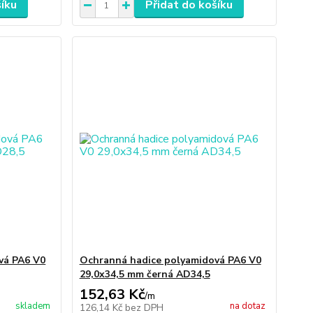
šíku
Přidat do košíku
vá PA6 V0
Ochranná hadice polyamidová PA6 V0
29,0x34,5 mm černá AD34,5
152,63 Kč
/
m
skladem
na dotaz
126,14 Kč
bez DPH