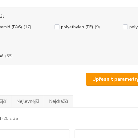
ál
yamid (PA6)
(17)
polyethylen (PE)
(9)
poly
ná
(35)
Upřesnit parametr
jší
Nejlevnější
Nejdražší
1-20 z 35