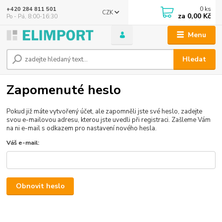
0
ks
+420 284 811 501
CZK
za
0,00 Kč
Po - Pá, 8:00-16:30
Menu
Hledat
Zapomenuté heslo
Pokud již máte vytvořený účet, ale zapomněli jste své heslo, zadejte
svou e-mailovou adresu, kterou jste uvedli při registraci. Zašleme Vám
na ni e-mail s odkazem pro nastavení nového hesla.
Váš e-mail:
Obnovit heslo