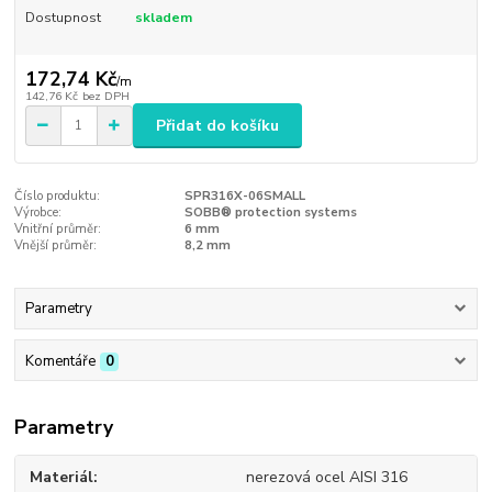
Dostupnost
skladem
172,74 Kč
/
m
142,76 Kč
bez DPH
Přidat do košíku
Číslo produktu:
SPR316X-06SMALL
Výrobce:
SOBB® protection systems
Vnitřní průměr:
6 mm
Vnější průměr:
8,2 mm
Parametry
Komentáře
0
Parametry
Materiál
nerezová ocel AISI 316