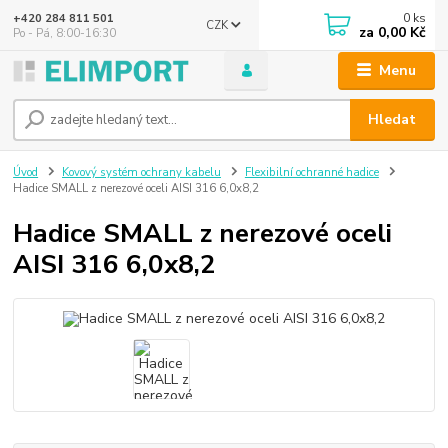
0
ks
+420 284 811 501
CZK
za
0,00 Kč
Po - Pá, 8:00-16:30
Menu
Hledat
Úvod
Kovový systém ochrany kabelu
Flexibilní ochranné hadice
Hadice SMALL z nerezové oceli AISI 316 6,0x8,2
Hadice SMALL z nerezové oceli
AISI 316 6,0x8,2