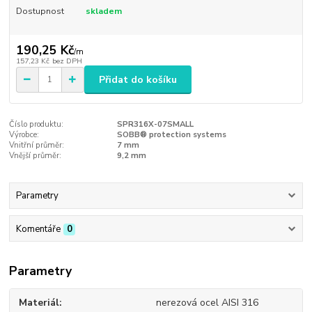
Dostupnost
skladem
190,25 Kč
/
m
157,23 Kč
bez DPH
Přidat do košíku
Číslo produktu:
SPR316X-07SMALL
Výrobce:
SOBB® protection systems
Vnitřní průměr:
7 mm
Vnější průměr:
9,2 mm
Parametry
Komentáře
0
Parametry
Materiál
nerezová ocel AISI 316