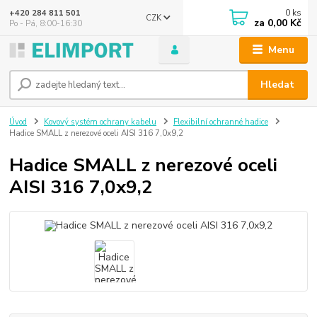
0
ks
+420 284 811 501
CZK
za
0,00 Kč
Po - Pá, 8:00-16:30
Menu
Hledat
Úvod
Kovový systém ochrany kabelu
Flexibilní ochranné hadice
Hadice SMALL z nerezové oceli AISI 316 7,0x9,2
Hadice SMALL z nerezové oceli
AISI 316 7,0x9,2