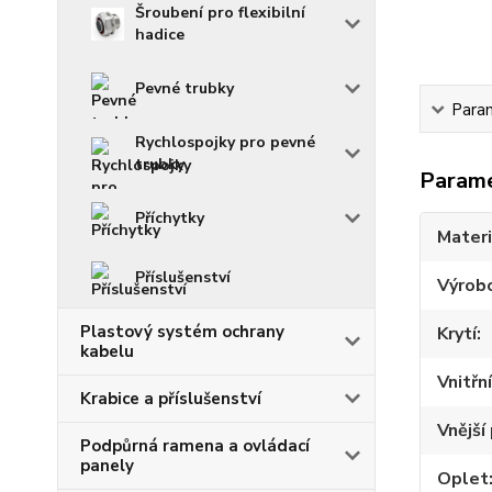
Šroubení pro flexibilní
hadice
Pevné trubky
Para
Rychlospojky pro pevné
trubky
Param
Příchytky
Materi
Příslušenství
Výrob
Plastový systém ochrany
Krytí
kabelu
Vnitřn
Krabice a příslušenství
Vnější
Podpůrná ramena a ovládací
panely
Oplet