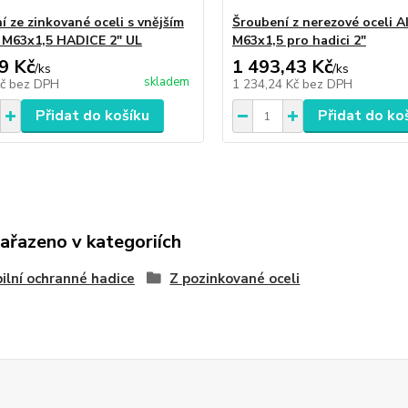
í ze zinkované oceli s vnějším
Šroubení z nerezové oceli A
 M63x1,5 HADICE 2" UL
M63x1,5 pro hadici 2"
9 Kč
1 493,43 Kč
/
ks
/
ks
skladem
Kč
bez DPH
1 234,24 Kč
bez DPH
Přidat do košíku
Přidat do ko
zařazeno v kategoriích
bilní ochranné hadice
Z pozinkované oceli