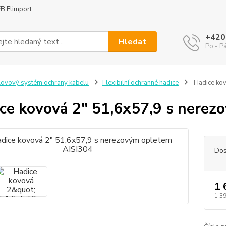
B Elimport
+420
Hledat
Po - P
ovový systém ochrany kabelu
Flexibilní ochranné hadice
Hadice kov
ce kovová 2" 51,6x57,9 s nerez
Dos
1 
1 3