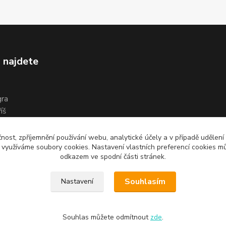
 najdete
gra
íš
čnost, zpříjemnění používání webu, analytické účely a v případě udělení
y využíváme soubory cookies. Nastavení vlastních preferencí cookies mů
odkazem ve spodní části stránek.
Souhlasím
Nastavení
Souhlas můžete odmítnout
zde
.