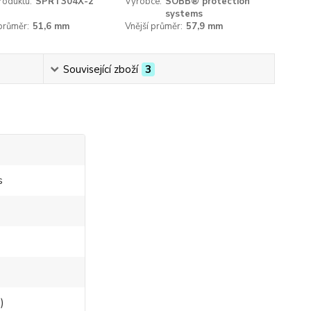
roduktu:
SPRT304X-2
Výrobce:
SOBB® protection
systems
 průměr:
51,6 mm
Vnější průměr:
57,9 mm
Související zboží
3
s
)