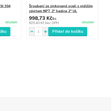
ISI 304
Šroubení ze zinkované oceli s vnějším
závitem NPT 2" hadice 2" UL
998,73 Kč
/
ks
skladem
skladem
825,40 Kč
bez DPH
šíku
Přidat do košíku