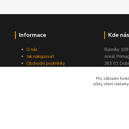
Informace
Kde nás
O nás
Rybníky 109
Jak nakupovat
Areál Prima
Obchodní podmínky
263 01 Dobř
Kontakty
Stránky ELIMPORT
Pro základní funk
účely cílení reklam