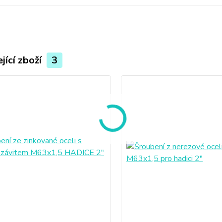
jící zboží
3