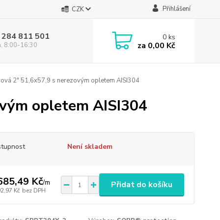
Přihlášení
CZK
 284 811 501
0
ks
za
0,00 Kč
á, 8:00-16:30
ová 2" 51,6x57,9 s nerezovým opletem AISI304
ovým opletem AISI304
tupnost
Není skladem
685,49 Kč
/
m
Přidat do košíku
92,97 Kč
bez DPH