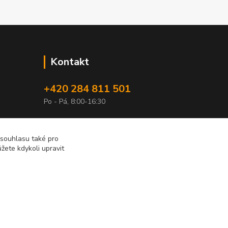
Kontakt
+420 284 811 501
Po - Pá, 8:00-16:30
obchod@elimport.cz
 souhlasu také pro
žete kdykoli upravit
Vytvořeno na
Eshop-rychle.cz