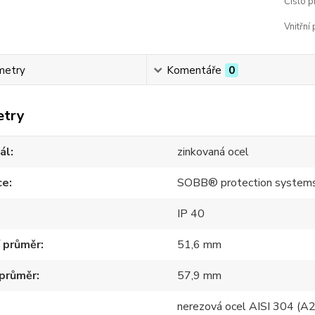
Číslo p
Vnitřní
metry
Komentáře
0
etry
ál
zinkovaná ocel
ce
SOBB® protection system
IP 40
í průměr
51,6 mm
 průměr
57,9 mm
nerezová ocel AISI 304 (A2