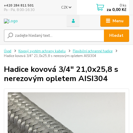
0
ks
+420 284 811 501
CZK
za
0,00 Kč
Po - Pá, 8:00-16:30
Menu
Hledat
Úvod
Kovový systém ochrany kabelu
Flexibilní ochranné hadice
Hadice kovová 3/4" 21,0x25,8 s nerezovým opletem AISI304
Hadice kovová 3/4" 21,0x25,8 s
nerezovým opletem AISI304