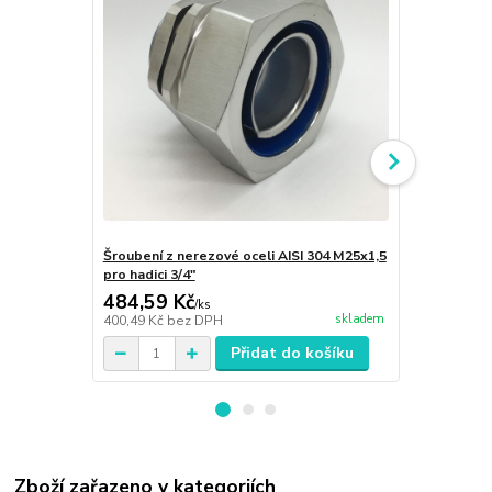
Šroubení z nerezové oceli AISI 304 M25x1,5
Šroubení ze 
pro hadici 3/4"
závitem NPT
484,59 Kč
324,08 K
/
ks
skladem
400,49 Kč
bez DPH
267,83 Kč
be
Přidat do košíku
Zboží zařazeno v kategoriích