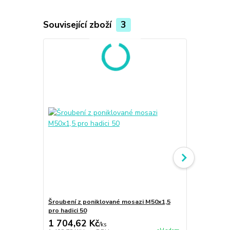
Související zboží
3
Šroubení z poniklované mosazi M50x1,5
Šroubení z 
pro hadici 50
pro hadici 50
1 704,62 Kč
1 344,14
/
ks