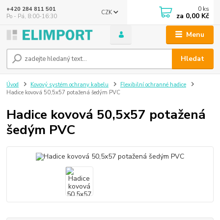
0
ks
+420 284 811 501
CZK
za
0,00 Kč
Po - Pá, 8:00-16:30
Menu
Hledat
Úvod
Kovový systém ochrany kabelu
Flexibilní ochranné hadice
Hadice kovová 50,5x57 potažená šedým PVC
Hadice kovová 50,5x57 potažená
šedým PVC