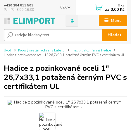
0
ks
+420 284 811 501
CZK
za
0,00 Kč
Po - Pá, 8:00-16:30
Menu
Hledat
Úvod
Kovový systém ochrany kabelu
Flexibilní ochranné hadice
Hadice z pozinkované oceli 1" 26,7x33,1 potažená černým PVC s certifikátem UL
Hadice z pozinkované oceli 1"
26,7x33,1 potažená černým PVC s
certifikátem UL