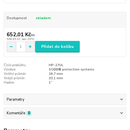
Dostupnost
skladem
652,01 Kč
/
m
538,85 Kč
bez DPH
Přidat do košíku
Číslo produktu:
HP-27UL
Výrobce:
SOBB® protection systems
Vnitřní průměr:
26,7 mm
Vnější průměr:
33,1 mm
Hadice:
1“
Parametry
Komentáře
0