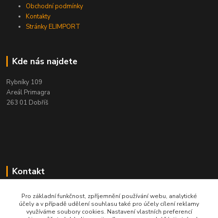
Obchodní podmínky
Kontakty
Stránky ELIMPORT
Kde nás najdete
Rybníky 109
Areál Primagra
263 01 Dobříš
Kontakt
+420 284 811 501
Pro základní funkčnost, zpříjemnění používání webu, analytické
účely a v případě udělení souhlasu také pro účely cílení reklamy
Po - Pá, 8:00-16:30
využíváme soubory cookies. Nastavení vlastních preferencí