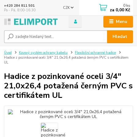
0
ks
+420 284 811 501
CZK
za
0,00 Kč
Po - Pá, 8:00-16:30
Menu
Hledat
Úvod
Kovový systém ochrany kabelu
Flexibilní ochranné hadice
Hadice z pozinkované oceli 3/4" 21,0x26,4 potažená černým PVC s certifikátem
UL
Hadice z pozinkované oceli 3/4"
21,0x26,4 potažená černým PVC s
certifikátem UL