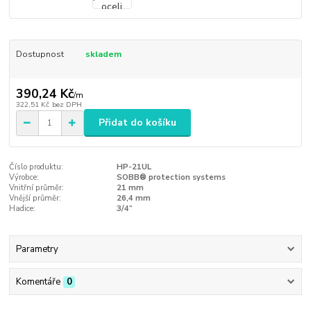
Dostupnost
skladem
390,24 Kč
/
m
322,51 Kč
bez DPH
Přidat do košíku
Číslo produktu:
HP-21UL
Výrobce:
SOBB® protection systems
Vnitřní průměr:
21 mm
Vnější průměr:
26,4 mm
Hadice:
3/4“
Parametry
Komentáře
0