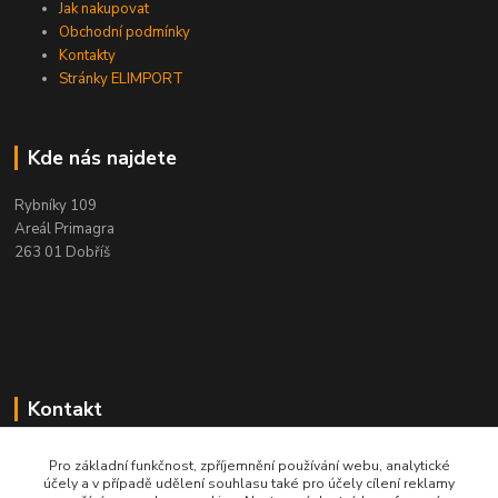
Jak nakupovat
Obchodní podmínky
Kontakty
Stránky ELIMPORT
Kde nás najdete
Rybníky 109
Areál Primagra
263 01 Dobříš
Kontakt
+420 284 811 501
Pro základní funkčnost, zpříjemnění používání webu, analytické
účely a v případě udělení souhlasu také pro účely cílení reklamy
Po - Pá, 8:00-16:30