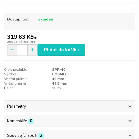
Dostupnost
skladem
319,63 Kč
/
m
264,15 Kč
bez DPH
Přidat do košíku
Číslo produktu:
SPR-40
Výrobce:
COSMEC
Vnitřní průměr:
40 mm
Vnější průměr:
44,5 mm
Balení:
25 m
Parametry
Komentáře
0
Související zboží
2