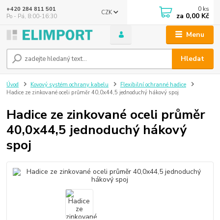
0
ks
+420 284 811 501
CZK
za
0,00 Kč
Po - Pá, 8:00-16:30
Menu
Hledat
Úvod
Kovový systém ochrany kabelu
Flexibilní ochranné hadice
Hadice ze zinkované oceli průměr 40,0x44,5 jednoduchý hákový spoj
Hadice ze zinkované oceli průměr
40,0x44,5 jednoduchý hákový
spoj