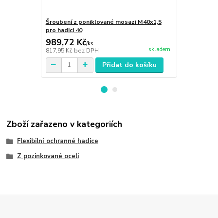
Šroubení z poniklované mosazi M40x1,5
Šroubení z 
pro hadici 40
hadice 40
989,72 Kč
924,21 K
/
ks
skladem
817,95 Kč
bez DPH
763,81 Kč
be
Přidat do košíku
Zboží zařazeno v kategoriích
Flexibilní ochranné hadice
Z pozinkované oceli