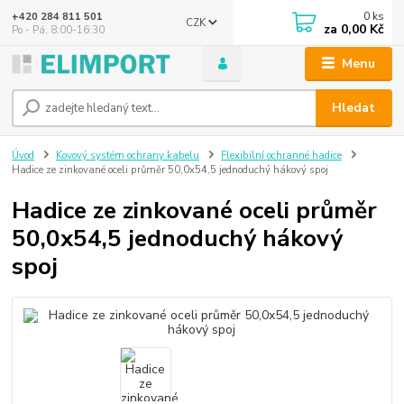
0
ks
+420 284 811 501
CZK
za
0,00 Kč
Po - Pá, 8:00-16:30
Menu
Hledat
Úvod
Kovový systém ochrany kabelu
Flexibilní ochranné hadice
Hadice ze zinkované oceli průměr 50,0x54,5 jednoduchý hákový spoj
Hadice ze zinkované oceli průměr
50,0x54,5 jednoduchý hákový
spoj