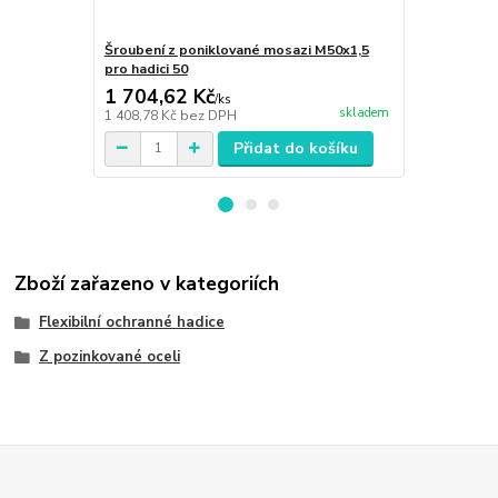
Šroubení z poniklované mosazi M50x1,5
Šroubení z 
pro hadici 50
pro hadici 50
1 704,62 Kč
1 344,14
/
ks
skladem
1 408,78 Kč
bez DPH
1 110,86 Kč
Přidat do košíku
Zboží zařazeno v kategoriích
Flexibilní ochranné hadice
Z pozinkované oceli