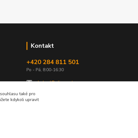
Kontakt
+420 284 811 501
Po - Pá, 8:00-16:30
obchod@elimport.cz
 souhlasu také pro
žete kdykoli upravit
Vytvořeno na
Eshop-rychle.cz