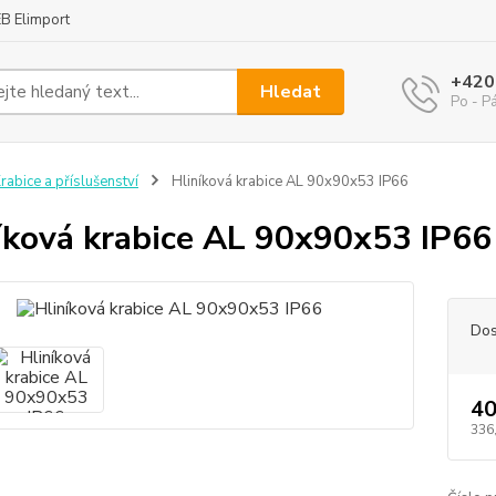
B Elimport
+420
Hledat
Po - P
rabice a příslušenství
Hliníková krabice AL 90x90x53 IP66
íková krabice AL 90x90x53 IP66
Dos
40
336