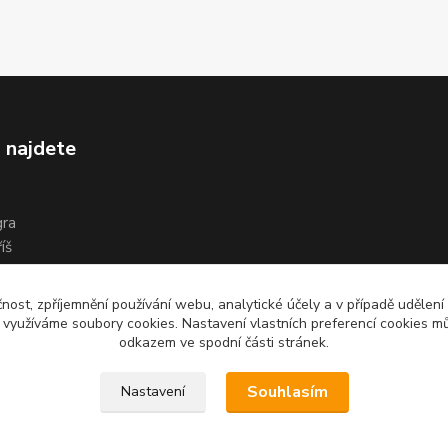
 najdete
gra
íš
čnost, zpříjemnění používání webu, analytické účely a v případě udělení
y využíváme soubory cookies. Nastavení vlastních preferencí cookies mů
odkazem ve spodní části stránek.
Souhlasím
Nastavení