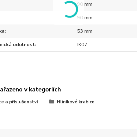
90 mm
90 mm
ka
53 mm
nická odolnost
IK07
zařazeno v kategoriích
ce a příslušenství
Hliníkové krabice