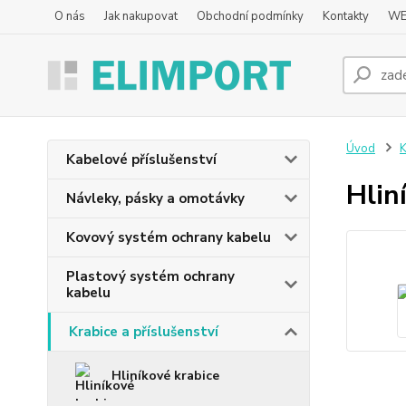
O nás
Jak nakupovat
Obchodní podmínky
Kontakty
WE
Úvod
K
Kabelové příslušenství
Hlin
Návleky, pásky a omotávky
Kovový systém ochrany kabelu
Plastový systém ochrany
kabelu
Krabice a příslušenství
Hliníkové krabice