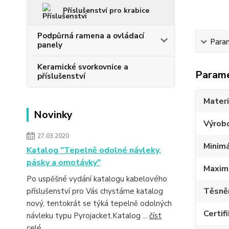
Příslušenství pro krabice
Podpůrná ramena a ovládací
Para
panely
Keramické svorkovnice a
Param
příslušenství
Materi
Novinky
Výrob
27.03.2020
Minimá
Katalog "Tepelně odolné návleky,
pásky a omotávky"
Maximá
Po uspěšné vydání katalogu kabelového
Těsně
příslušenství pro Vás chystáme katalog
nový, tentokrát se týká tepelně odolných
Certif
návleku typu Pyrojacket.Katalog ...
číst
celé