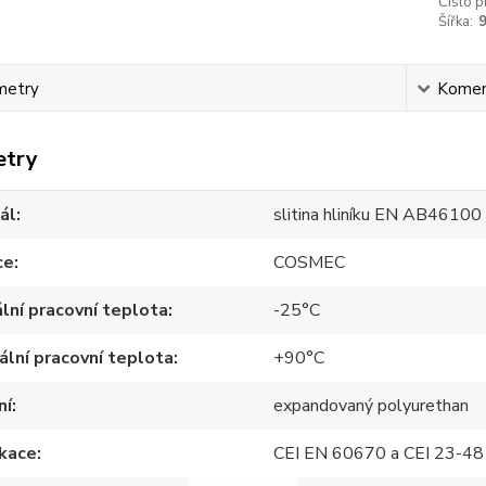
Číslo p
Šířka:
metry
Komen
etry
ál
slitina hliníku EN AB46100
ce
COSMEC
lní pracovní teplota
-25°C
lní pracovní teplota
+90°C
ní
expandovaný polyurethan
ikace
CEI EN 60670 a CEI 23-48