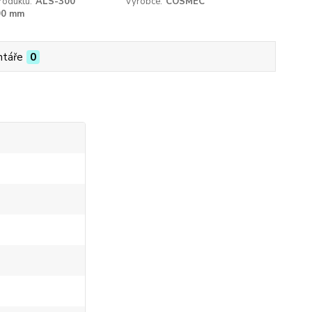
roduktu:
ALS-300
Výrobce:
COSMEC
90 mm
táře
0