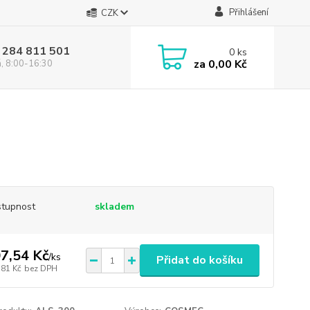
Přihlášení
CZK
 284 811 501
0
ks
za
0,00 Kč
á, 8:00-16:30
tupnost
skladem
7,54 Kč
/
ks
Přidat do košíku
,81 Kč
bez DPH