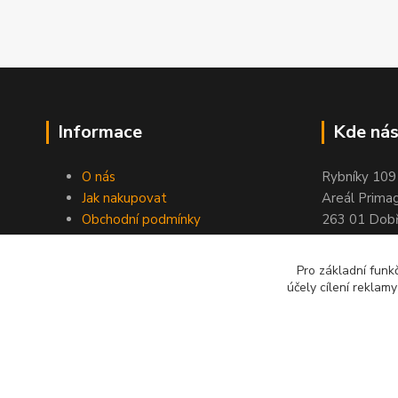
Informace
Kde nás
O nás
Rybníky 109
Jak nakupovat
Areál Prima
Obchodní podmínky
263 01 Dobř
Kontakty
Stránky ELIMPORT
Pro základní funk
účely cílení reklam