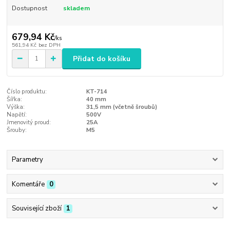
Dostupnost
skladem
679,94 Kč
/
ks
561,94 Kč
bez DPH
Přidat do košíku
Číslo produktu:
KT-714
Šířka:
40 mm
Výška:
31,5 mm (včetně šroubů)
Napětí:
500V
Jmenovitý proud:
25A
Šrouby:
M5
Parametry
Komentáře
0
Související zboží
1