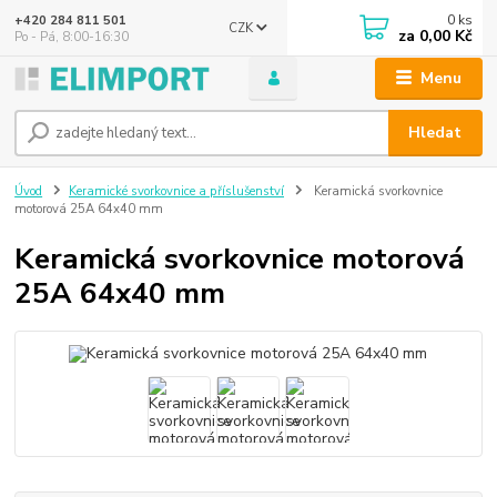
0
ks
+420 284 811 501
CZK
za
0,00 Kč
Po - Pá, 8:00-16:30
Menu
Hledat
Úvod
Keramické svorkovnice a příslušenství
Keramická svorkovnice
motorová 25A 64x40 mm
Keramická svorkovnice motorová
25A 64x40 mm