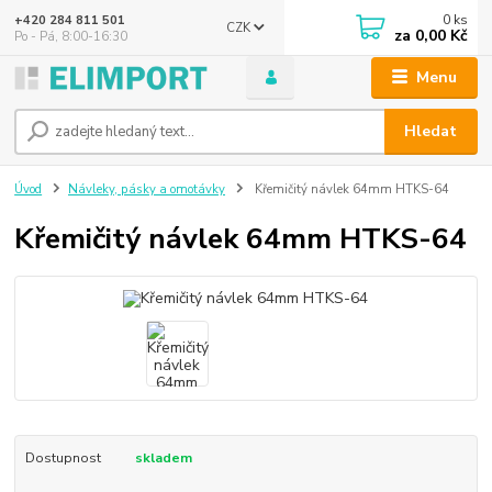
0
ks
+420 284 811 501
CZK
za
0,00 Kč
Po - Pá, 8:00-16:30
Menu
Hledat
Úvod
Návleky, pásky a omotávky
Křemičitý návlek 64mm HTKS-64
Křemičitý návlek 64mm HTKS-64
Dostupnost
skladem