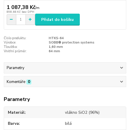
1 087,38 Kč
/
m
898,66 Kč
bez DPH
Přidat do košíku
Číslo produktu:
HTKS-64
Výrobce:
SOBB® protection systems
Tloušťka:
1,60 mm
Vnitřní průměr:
64 mm
Parametry
Komentáře
0
Parametry
Materiál
vlákno SiO2 (96%)
Barva
bílá