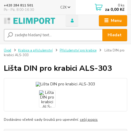
0
ks
+420 284 811 501
CZK
za
0,00 Kč
Po - Pá, 8:00-16:30
Menu
Hledat
Úvod
Krabice a příslušenství
Příslušenství pro krabice
Lišta DIN pro
krabici ALS-303
Lišta DIN pro krabici ALS-303
Dodáváno včetně sady šroubů pro upevnění.
celý popis