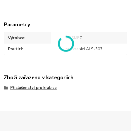
Parametry
Výrobce
COSMEC
Použití
pro krabici ALS-303
Zboží zařazeno v kategoriích
Příslušenství pro krabice