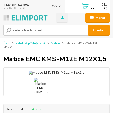
0
ks
+420 284 811 501
CZK
za
0,00 Kč
Po - Pá, 8:00-16:30
Menu
Hledat
Úvod
Kabelové příslušenství
Matice
Matice EMC KMS-M12E
M12X1,5
Matice EMC KMS-M12E M12X1,5
Dostupnost
skladem