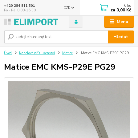
0
ks
+420 284 811 501
CZK
za
0,00 Kč
Po - Pá, 8:00-16:30
Menu
Hledat
Úvod
Kabelové příslušenství
Matice
Matice EMC KMS-P29E PG29
Matice EMC KMS-P29E PG29