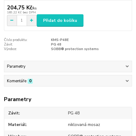
204,75 Kč
/
ks
169,22 Kč
bez DPH
Přidat do košíku
Číslo produktu:
KMS-P48E
Závit:
PG 48
Výrobce:
SOBB® protection systems
Parametry
Komentáře
0
Parametry
Závit
PG 48
Materiál
niklovaná mosaz