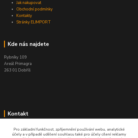
Jak nakupovat
Obchodní podmínky
Kontakty
Stránky ELIMPORT
Kde nás najdete
Rybníky 109
Areál Primagra
263 01 Dobříš
Kontakt
+420 284 811 501
Pro základní funkčnost, zpříjemnění používání webu, analytické
Po - Pá, 8:00-16:30
účely a v případě udělení souhlasu také pro účely cílení reklamy