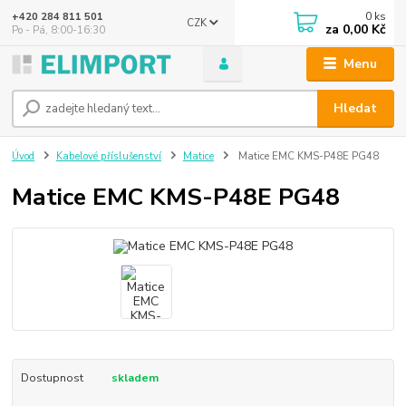
0
ks
+420 284 811 501
CZK
za
0,00 Kč
Po - Pá, 8:00-16:30
Menu
Hledat
Úvod
Kabelové příslušenství
Matice
Matice EMC KMS-P48E PG48
Matice EMC KMS-P48E PG48
Dostupnost
skladem