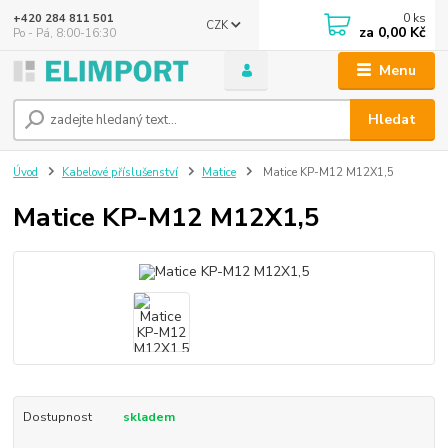
0
ks
+420 284 811 501
CZK
za
0,00 Kč
Po - Pá, 8:00-16:30
Menu
Hledat
Úvod
Kabelové příslušenství
Matice
Matice KP-M12 M12X1,5
Matice KP-M12 M12X1,5
Dostupnost
skladem