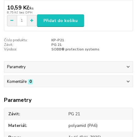
10,59 Kč
/
ks
8,75 Kč
bez DPH
Přidat do košíku
Číslo produktu:
KP-P21
Závit:
PG 21
Výrobce:
SOBB® protection systems
Parametry
Komentáře
0
Parametry
Závit
PG 21
Materiál
polyamid (PA6)