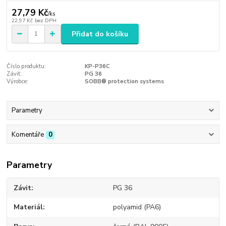
27,79 Kč
/
ks
22,97 Kč
bez DPH
Přidat do košíku
Číslo produktu:
KP-P36C
Závit:
PG 36
Výrobce:
SOBB® protection systems
Parametry
Komentáře
0
Parametry
Závit
PG 36
Materiál
polyamid (PA6)