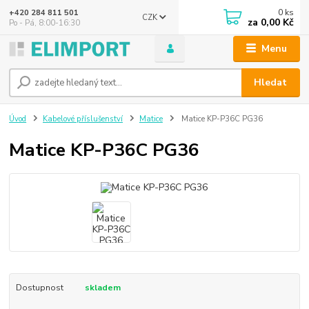
0
ks
+420 284 811 501
CZK
za
0,00 Kč
Po - Pá, 8:00-16:30
Menu
Hledat
Úvod
Kabelové příslušenství
Matice
Matice KP-P36C PG36
Matice KP-P36C PG36
Dostupnost
skladem