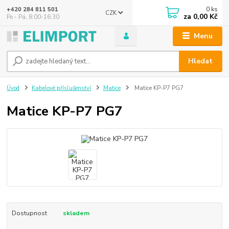
0
ks
+420 284 811 501
CZK
za
0,00 Kč
Po - Pá, 8:00-16:30
Menu
Hledat
Úvod
Kabelové příslušenství
Matice
Matice KP-P7 PG7
Matice KP-P7 PG7
Dostupnost
skladem