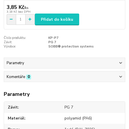
3,85 Kč
/
ks
3,18 Kč
bez DPH
Přidat do košíku
Číslo produktu:
KP-P7
Závit:
PG 7
Výrobce:
SOBB® protection systems
Parametry
Komentáře
0
Parametry
Závit
PG 7
Materiál
polyamid (PA6)