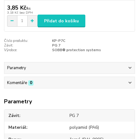
3,85 Kč
/
ks
3,18 Kč
bez DPH
Přidat do košíku
Číslo produktu:
KP-P7C
Závit:
PG 7
Výrobce:
SOBB® protection systems
Parametry
Komentáře
0
Parametry
Závit
PG 7
Materiál
polyamid (PA6)