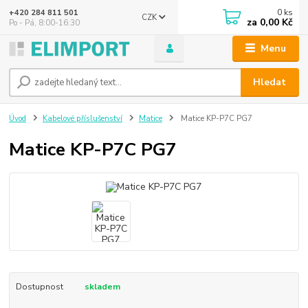
0
ks
+420 284 811 501
CZK
za
0,00 Kč
Po - Pá, 8:00-16:30
Menu
Hledat
Úvod
Kabelové příslušenství
Matice
Matice KP-P7C PG7
Matice KP-P7C PG7
Dostupnost
skladem