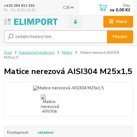
0
ks
+420 284 811 501
CZK
za
0,00 Kč
Po - Pá, 8:00-16:30
Menu
Hledat
Úvod
Kabelové příslušenství
Matice
Matice nerezová AISI304
M25x1,5
Matice nerezová AISI304 M25x1,5
Dostupnost
skladem