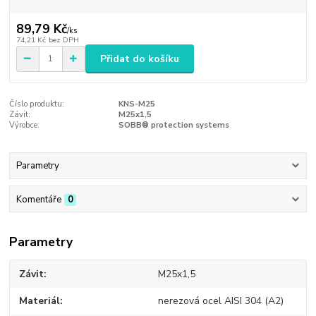
89,79 Kč
/
ks
74,21 Kč
bez DPH
Přidat do košíku
Číslo produktu:
KNS-M25
Závit:
M25x1,5
Výrobce:
SOBB® protection systems
Parametry
Komentáře
0
Parametry
Závit
M25x1,5
Materiál
nerezová ocel AISI 304 (A2)