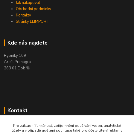
Jak nakupovat
Obchodní podmínky
Kontakty
Stránky ELIMPORT
Kde nás najdete
Rybníky 109
Areál Primagra
263 01 Dobříš
Kontakt
+420 284 811 501
Pro základní funkčnost, zpříjemnění používání webu, analytické
Po - Pá, 8:00-16:30
účely a v případě udělení souhlasu také pro účely cílení reklamy