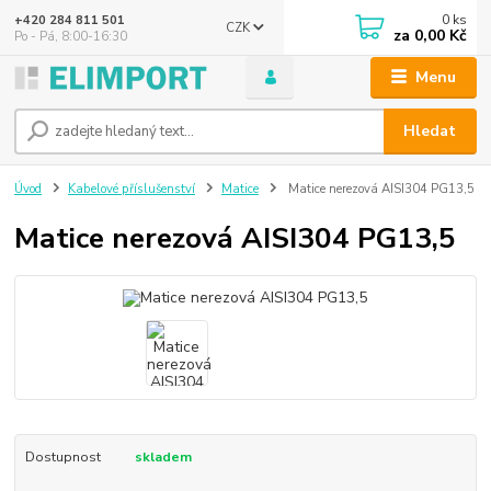
0
ks
+420 284 811 501
CZK
za
0,00 Kč
Po - Pá, 8:00-16:30
Menu
Hledat
Úvod
Kabelové příslušenství
Matice
Matice nerezová AISI304 PG13,5
Matice nerezová AISI304 PG13,5
Dostupnost
skladem