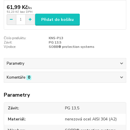
61,99 Kč
/
ks
51,23 Kč
bez DPH
Přidat do košíku
Číslo produktu:
KNS-P13
Závit:
PG 13,5
Výrobce:
SOBB® protection systems
Parametry
Komentáře
0
Parametry
Závit
PG 13,5
Materiál
nerezová ocel AISI 304 (A2)