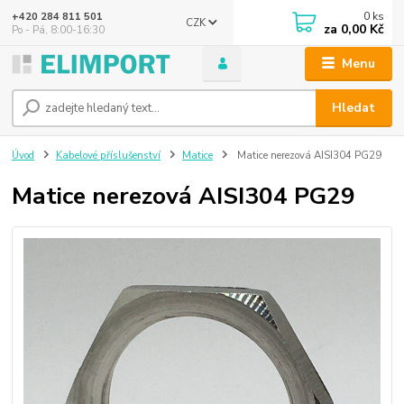
0
ks
+420 284 811 501
CZK
za
0,00 Kč
Po - Pá, 8:00-16:30
Menu
Hledat
Úvod
Kabelové příslušenství
Matice
Matice nerezová AISI304 PG29
Matice nerezová AISI304 PG29