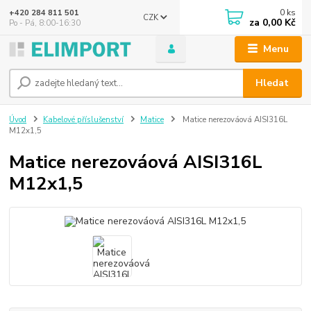
0
ks
+420 284 811 501
CZK
za
0,00 Kč
Po - Pá, 8:00-16:30
Menu
Hledat
Úvod
Kabelové příslušenství
Matice
Matice nerezováová AISI316L
M12x1,5
Matice nerezováová AISI316L
M12x1,5