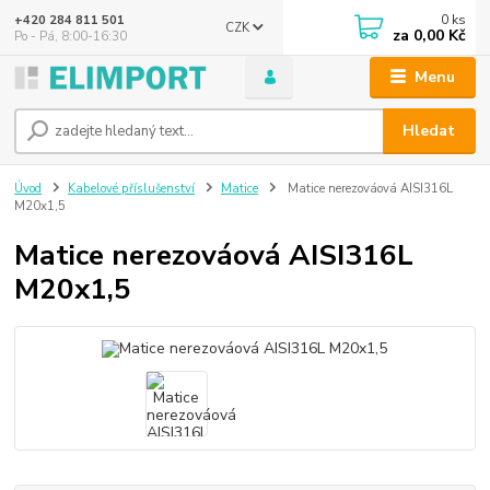
0
ks
+420 284 811 501
CZK
za
0,00 Kč
Po - Pá, 8:00-16:30
Menu
Hledat
Úvod
Kabelové příslušenství
Matice
Matice nerezováová AISI316L
M20x1,5
Matice nerezováová AISI316L
M20x1,5