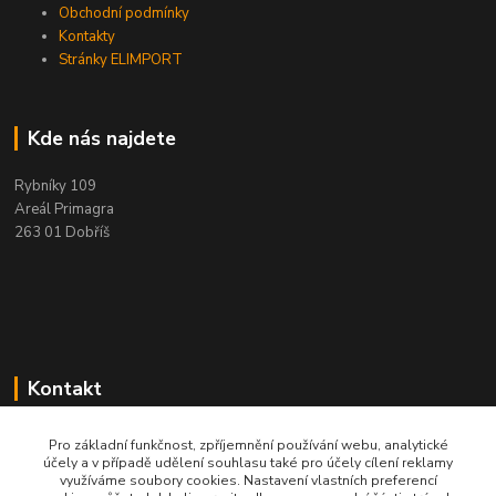
Obchodní podmínky
Kontakty
Stránky ELIMPORT
Kde nás najdete
Rybníky 109
Areál Primagra
263 01 Dobříš
Kontakt
+420 284 811 501
Pro základní funkčnost, zpříjemnění používání webu, analytické
Po - Pá, 8:00-16:30
účely a v případě udělení souhlasu také pro účely cílení reklamy
využíváme soubory cookies. Nastavení vlastních preferencí