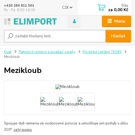
0
ks
+420 284 811 501
CZK
za
0,00 Kč
Po - Pá, 8:00-16:30
Menu
Hledat
Úvod
Podpůrná ramena a ovládací panely
Pro lehká zatížení TK045
Mezikloub
Mezikloub
Spojuje dvě ramena ve vodorovné poloze a umožňuje jim pohyb v úhlu
310°.
celý popis