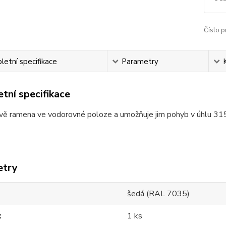
Číslo p
etní specifikace
Parametry
tní specifikace
vě ramena ve vodorovné poloze a umožňuje jim pohyb v úhlu 315
etry
šedá (RAL 7035)
1 ks