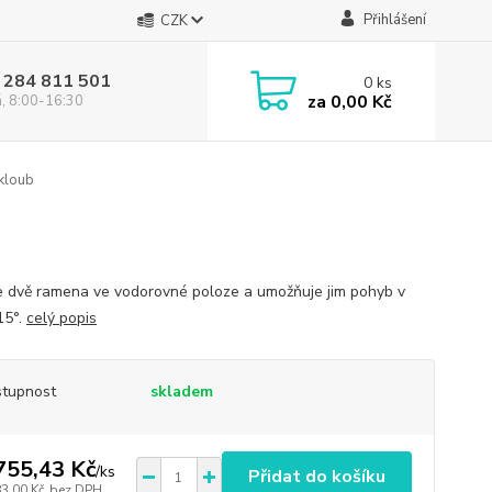
Přihlášení
CZK
 284 811 501
0
ks
za
0,00 Kč
á, 8:00-16:30
kloub
e dvě ramena ve vodorovné poloze a umožňuje jim pohyb v
15°.
celý popis
tupnost
skladem
755,43 Kč
/
ks
Přidat do košíku
83,00 Kč
bez DPH