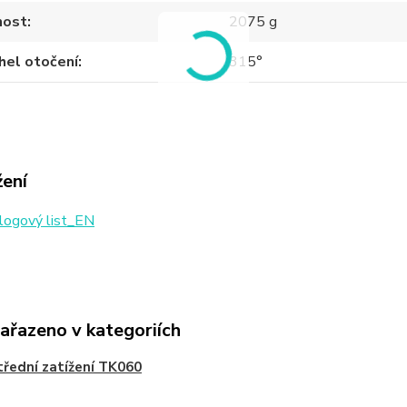
ost
2075 g
hel otočení
315°
žení
logový list_EN
zařazeno v kategoriích
třední zatížení TK060