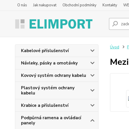
O nás
Jak nakupovat
Obchodní podmínky
Kontakty
WE
Úvod
P
Kabelové příslušenství
Mezi
Návleky, pásky a omotávky
Kovový systém ochrany kabelu
Plastový systém ochrany
kabelu
Krabice a příslušenství
Podpůrná ramena a ovládací
panely