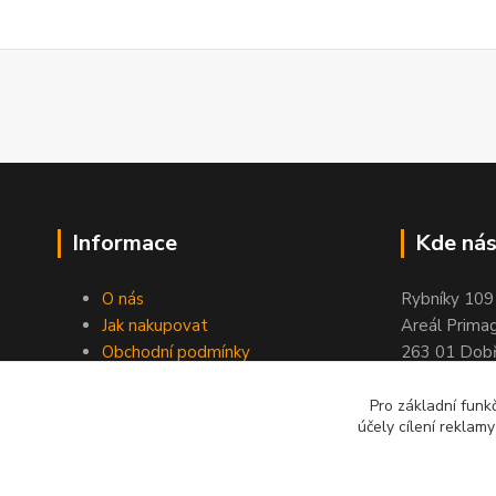
Informace
Kde nás
O nás
Rybníky 109
Jak nakupovat
Areál Prima
Obchodní podmínky
263 01 Dobř
Kontakty
Stránky ELIMPORT
Pro základní funk
účely cílení reklam