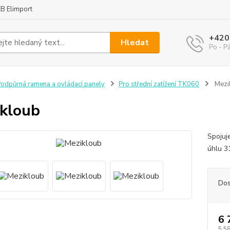
B Elimport
+420
Hledat
Po - P
odpůrná ramena a ovládací panely
Pro střední zatížení TK060
Mezi
kloub
Spojuj
úhlu 3
Dos
6 
5 5