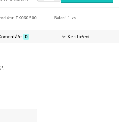
roduktu:
TK060.500
Balení:
1 ks
Komentáře
0
Ke stažení
°.