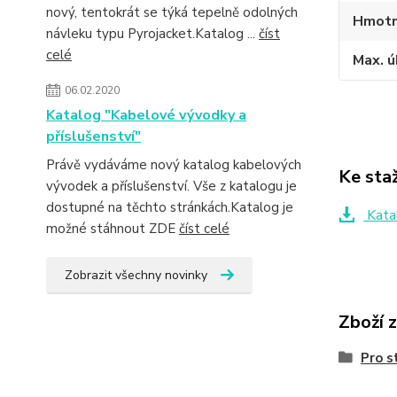
nový, tentokrát se týká tepelně odolných
Hmotn
návleku typu Pyrojacket.Katalog ...
číst
celé
Max. ú
06.02.2020
Katalog "Kabelové vývodky a
příslušenství"
Právě vydáváme nový katalog kabelových
Ke sta
vývodek a příslušenství. Vše z katalogu je
dostupné na těchto stránkách.Katalog je
Kata
možné stáhnout ZDE
číst celé
Zobrazit všechny novinky
Zboží 
Pro s