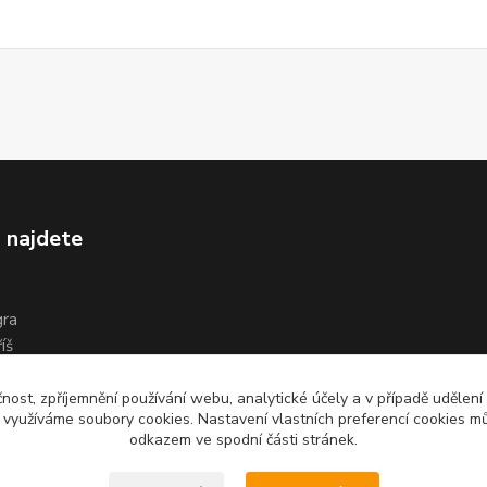
 najdete
gra
íš
čnost, zpříjemnění používání webu, analytické účely a v případě udělení
y využíváme soubory cookies. Nastavení vlastních preferencí cookies mů
odkazem ve spodní části stránek.