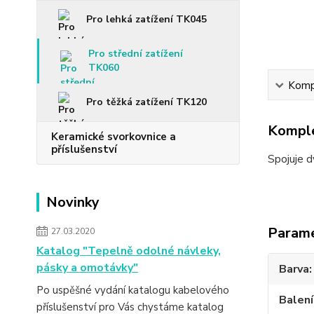
Pro lehká zatížení TK045
Pro střední zatížení
TK060
Kompl
Pro těžká zatížení TK120
Komple
Keramické svorkovnice a
příslušenství
Spojuje d
Novinky
Param
27.03.2020
Katalog "Tepelně odolné návleky,
pásky a omotávky"
Barva
Po uspěšné vydání katalogu kabelového
Balení
příslušenství pro Vás chystáme katalog