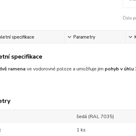
Číslo p
etní specifikace
Parametry
tní specifikace
 dvě ramena
ve vodorovné poloze a umožňuje jim
pohyb v úhlu
etry
šedá (RAL 7035)
1 ks