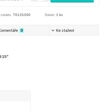
roduktu:
TK120.500
Balení:
1 ks
Komentáře
0
Ke stažení
 315°
.