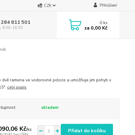
Přihlášení
CZK
 284 811 501
0
ks
za
0,00 Kč
á, 8:00-16:30
oub
e dvě ramena ve vodorovné poloze a umožňuje jim pohyb v
15°.
celý popis
tupnost
skladem
090,06 Kč
/
ks
Přidat do košíku
86,00 Kč
bez DPH