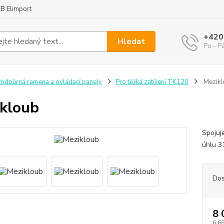
B Elimport
+420
Hledat
Po - P
odpůrná ramena a ovládací panely
Pro těžká zatížení TK120
Mezikl
kloub
Spojuj
úhlu 3
Dos
8 
6 6