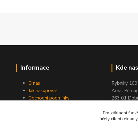
Informace
Kde nás
O nás
Rybníky 109
Jak nakupovat
Areál Prima
Obchodní podmínky
263 01 Dobř
Kontakty
Stránky ELIMPORT
Pro základní funk
účely cílení reklam