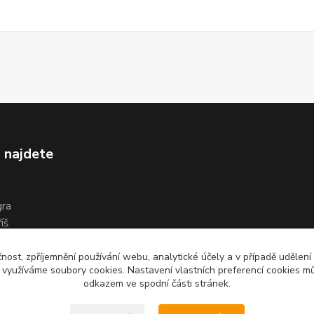
 najdete
gra
íš
čnost, zpříjemnění používání webu, analytické účely a v případě udělení
y využíváme soubory cookies. Nastavení vlastních preferencí cookies mů
odkazem ve spodní části stránek.