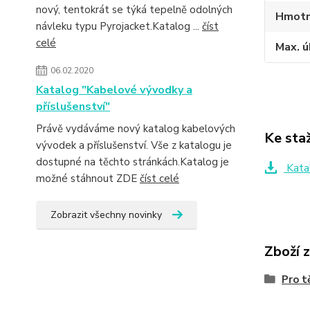
nový, tentokrát se týká tepelně odolných
Hmotn
návleku typu Pyrojacket.Katalog ...
číst
celé
Max. ú
06.02.2020
Katalog "Kabelové vývodky a
příslušenství"
Právě vydáváme nový katalog kabelových
Ke sta
vývodek a příslušenství. Vše z katalogu je
dostupné na těchto stránkách.Katalog je
Kata
možné stáhnout ZDE
číst celé
Zobrazit všechny novinky
Zboží 
Pro t