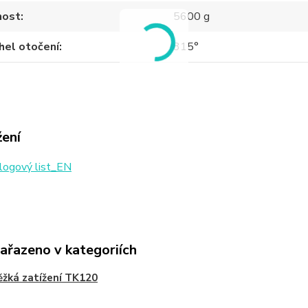
ost
5600 g
hel otočení
315°
žení
logový list_EN
zařazeno v kategoriích
ěžká zatížení TK120