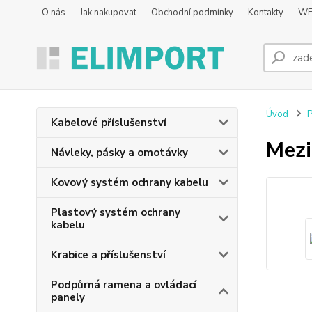
O nás
Jak nakupovat
Obchodní podmínky
Kontakty
WE
Úvod
P
Kabelové příslušenství
Mezi
Návleky, pásky a omotávky
Kovový systém ochrany kabelu
Plastový systém ochrany
kabelu
Krabice a příslušenství
Podpůrná ramena a ovládací
panely