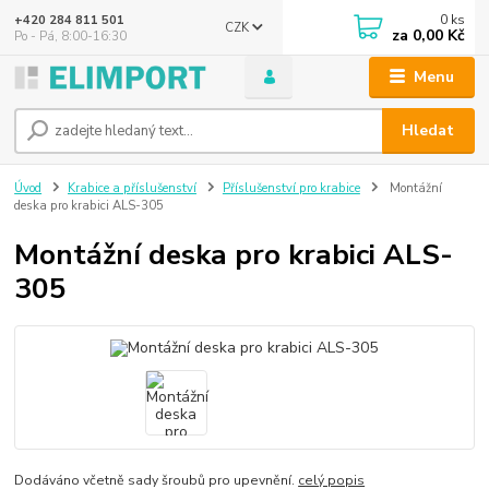
0
ks
+420 284 811 501
CZK
za
0,00 Kč
Po - Pá, 8:00-16:30
Menu
Hledat
Úvod
Krabice a příslušenství
Příslušenství pro krabice
Montážní
deska pro krabici ALS-305
Montážní deska pro krabici ALS-
305
Dodáváno včetně sady šroubů pro upevnění.
celý popis