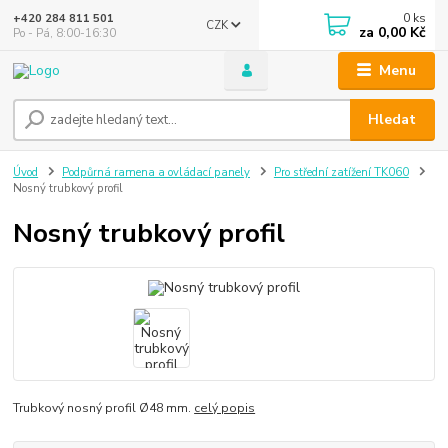
0
ks
+420 284 811 501
CZK
za
0,00 Kč
Po - Pá, 8:00-16:30
Menu
Hledat
Úvod
Podpůrná ramena a ovládací panely
Pro střední zatížení TK060
Nosný trubkový profil
Nosný trubkový profil
Trubkový nosný profil Ø48 mm.
celý popis