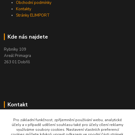
Obchodní podmínky
Kontakty
Stránky ELIMPORT
Kde nás najdete
Rybníky 109
Areál Primagra
263 01 Dobříš
Kontakt
+420 284 811 501
Pro základní funkčnost, zpříjemnění používání webu, analytické
účely a v případě udělení souhlasu také pro účely cílení reklamy
Po - Pá, 8:00-16:30
využíváme soubory cookies. Nastavení vlastních preferencí
cookies můžete kdykoli upravit odkazem ve spodní části stránek.