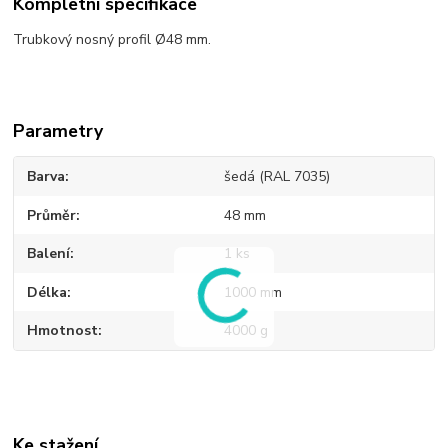
Kompletní specifikace
Trubkový nosný profil Ø48 mm.
Parametry
Barva
šedá (RAL 7035)
Průměr
48 mm
Balení
1 ks
Délka
1000 mm
Hmotnost
4000 g
Ke stažení