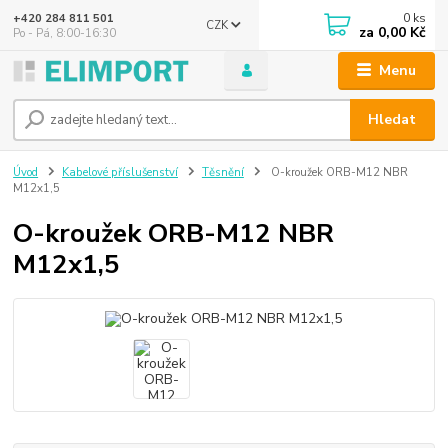
0
ks
+420 284 811 501
CZK
za
0,00 Kč
Po - Pá, 8:00-16:30
Menu
Hledat
Úvod
Kabelové příslušenství
Těsnění
O-kroužek ORB-M12 NBR
M12x1,5
O-kroužek ORB-M12 NBR
M12x1,5