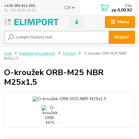
0
ks
+420 284 811 501
CZK
za
0,00 Kč
Po - Pá, 8:00-16:30
Menu
Hledat
Úvod
Kabelové příslušenství
Těsnění
O-kroužek ORB-M25 NBR
M25x1,5
O-kroužek ORB-M25 NBR
M25x1,5