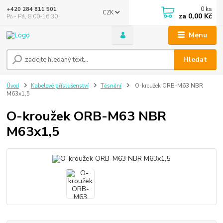
0
ks
+420 284 811 501
CZK
za
0,00 Kč
Po - Pá, 8:00-16:30
Menu
Hledat
Úvod
Kabelové příslušenství
Těsnění
O-kroužek ORB-M63 NBR
M63x1,5
O-kroužek ORB-M63 NBR
M63x1,5