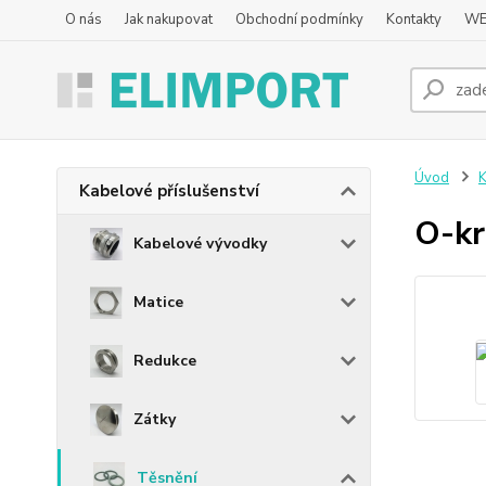
O nás
Jak nakupovat
Obchodní podmínky
Kontakty
WE
Úvod
K
Kabelové příslušenství
O-k
Kabelové vývodky
Matice
Redukce
Zátky
Těsnění