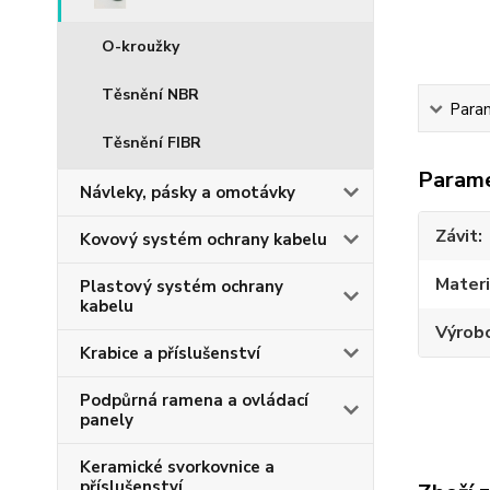
O-kroužky
Těsnění NBR
Para
Těsnění FIBR
Param
Návleky, pásky a omotávky
Závit
Kovový systém ochrany kabelu
Materi
Plastový systém ochrany
kabelu
Výrob
Krabice a příslušenství
Podpůrná ramena a ovládací
panely
Keramické svorkovnice a
příslušenství