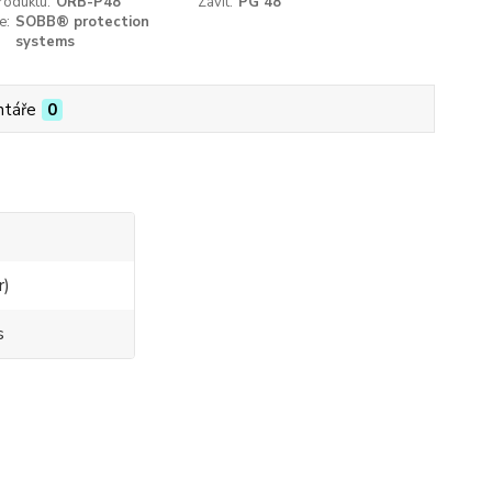
roduktu:
ORB-P48
Závit:
PG 48
e:
SOBB® protection
systems
táře
0
r)
s