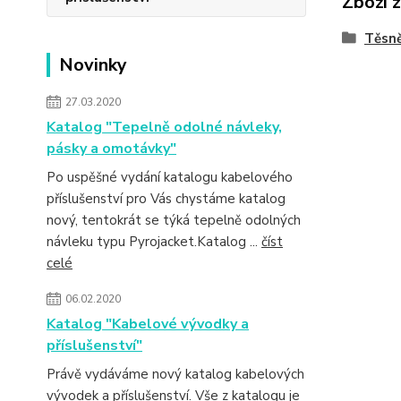
Zboží 
Těsně
Novinky
27.03.2020
Katalog "Tepelně odolné návleky,
pásky a omotávky"
Po uspěšné vydání katalogu kabelového
příslušenství pro Vás chystáme katalog
nový, tentokrát se týká tepelně odolných
návleku typu Pyrojacket.Katalog ...
číst
celé
06.02.2020
Katalog "Kabelové vývodky a
příslušenství"
Právě vydáváme nový katalog kabelových
vývodek a příslušenství. Vše z katalogu je