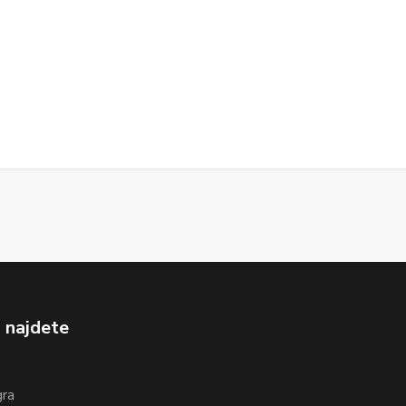
 najdete
gra