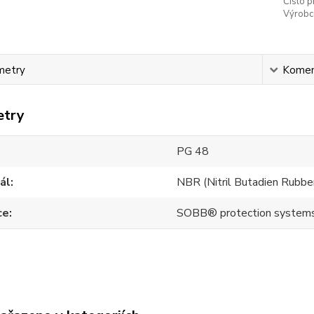
Číslo p
Výrobc
metry
Komen
etry
PG 48
ál
NBR (Nitril Butadien Rubbe
ce
SOBB® protection system