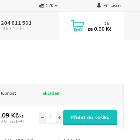
Přihlášení
CZK
 284 811 501
0
ks
za
0,00 Kč
á, 8:00-16:30
tupnost
skladem
,09 Kč
/
ks
Přidat do košíku
30 Kč
bez DPH