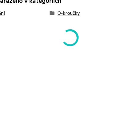
zařazeno v kategoriích
ní
O-kroužky