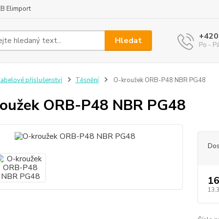
B Elimport
+420
Hledat
Po - P
abelové příslušenství
Těsnění
O-kroužek ORB-P48 NBR PG48
roužek ORB-P48 NBR PG48
Dos
16
13,