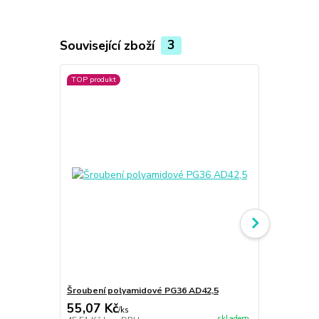
Související zboží
3
TOP produkt
Šroubení polyamidové PG36 AD42,5
Šroubení po
55,07 Kč
55,07 Kč
/
ks
skladem