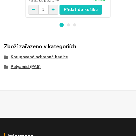
45,51 Kč
bez DPH
45,51 Kč
bez
Přidat do košíku
Zboží zařazeno v kategoriích
Korugované ochranné hadice
Polyamid (PA6)
Informace