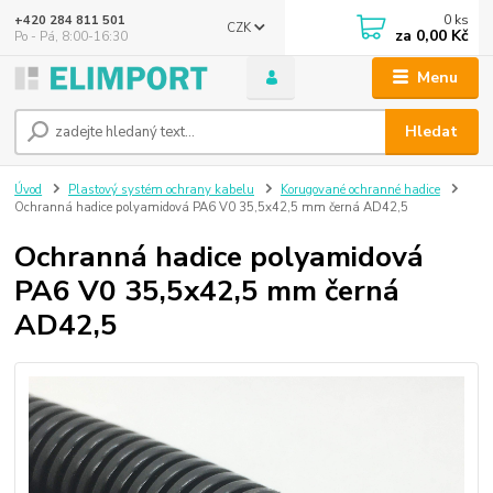
0
ks
+420 284 811 501
CZK
za
0,00 Kč
Po - Pá, 8:00-16:30
Menu
Hledat
Úvod
Plastový systém ochrany kabelu
Korugované ochranné hadice
Ochranná hadice polyamidová PA6 V0 35,5x42,5 mm černá AD42,5
Ochranná hadice polyamidová
PA6 V0 35,5x42,5 mm černá
AD42,5