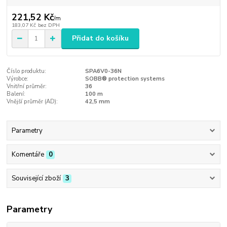
221,52 Kč
/
m
183,07 Kč
bez DPH
Přidat do košíku
Číslo produktu:
SPA6V0-36N
Výrobce:
SOBB® protection systems
Vnitřní průměr:
36
Balení:
100 m
Vnější průměr (AD):
42,5 mm
Parametry
Komentáře
0
Související zboží
3
Parametry